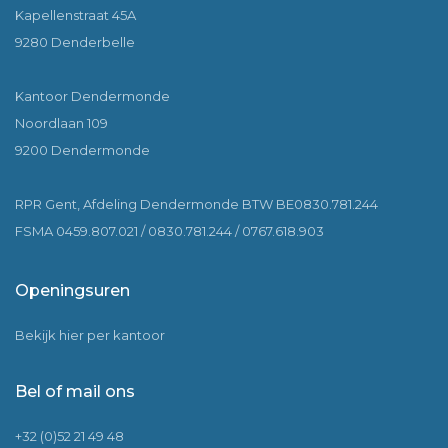
Kapellenstraat 45A
9280 Denderbelle
Kantoor Dendermonde
Noordlaan 109
9200 Dendermonde
RPR Gent, Afdeling Dendermonde BTW BE0830.781.244
FSMA 0459.807.021 / 0830.781.244 / 0767.618.903
Openingsuren
Bekijk hier per kantoor
Bel of mail ons
+32 (0)52 21 49 48